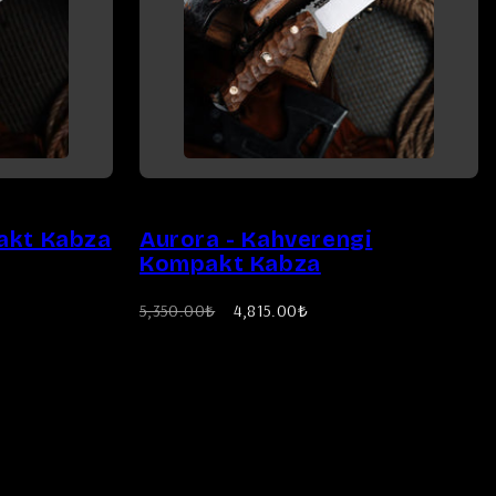
akt Kabza
Aurora - Kahverengi
Kompakt Kabza
Eski
İndirimli
5,350.00₺
4,815.00₺
fiyat
fiyat