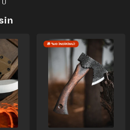
MU
tsin
🎁 %10 İNDIRIMLI!