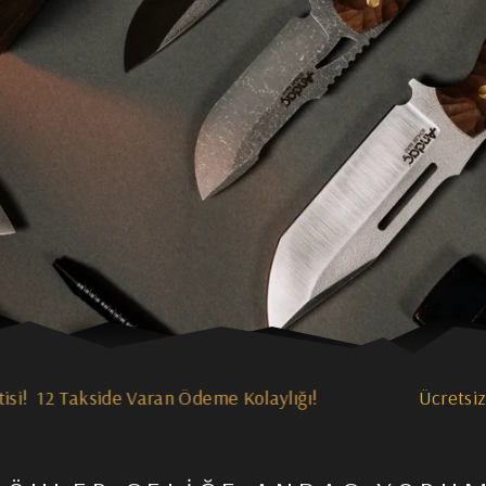
Ücretsiz İsim Lazer Baskısı!
El Ustalığıyla Üretilir.
Ömür B