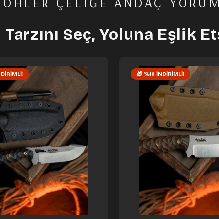
BÖHLER ÇELIĞE ANDAÇ YORU
 Tarzını Seç, Yoluna Eşlik E
NDIRIMLI!
🎁 %10 İNDIRIMLI!