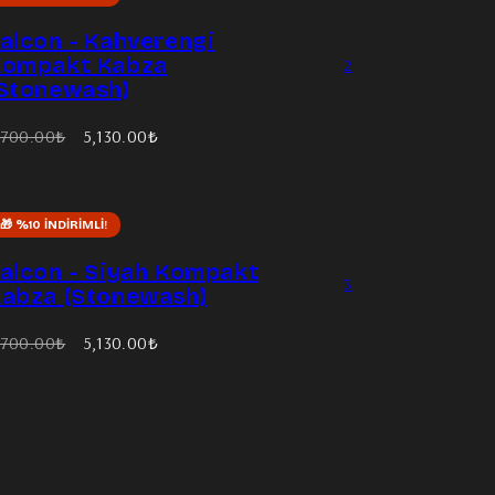
alcon - Kahverengi
Kompakt Kabza
2
Stonewash)
ki
İndirimli
,700.00₺
5,130.00₺
yat
fiyat
..
🎁 %10 İNDIRIMLI!
alcon - Siyah Kompakt
3
abza (Stonewash)
ki
İndirimli
,700.00₺
5,130.00₺
yat
fiyat