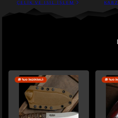
ÇELİK VE ISIL İŞLEM
KABZ
🎁 %10 İNDIRIMLI!
🎁 %10 İ