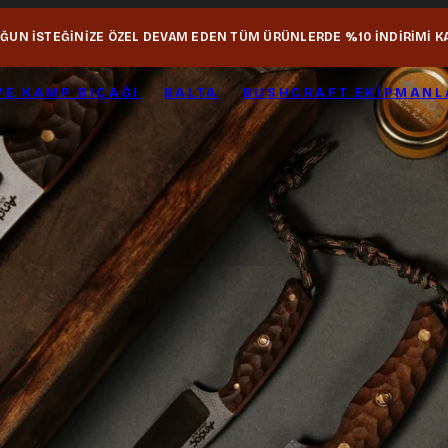
OĞUN İSTEĞİNİZE ÖZEL DEVAM EDEN TÜM ÜRÜNLERDE %10 İNDİRİMİ K
VE KAMP BIÇAĞI
BALTA
BUSHCRAFT EKIPMANL