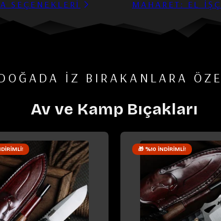
A SEÇENEKLERİ
MAHARET: EL İŞÇ
DOĞADA İZ BIRAKANLARA ÖZ
Av ve Kamp Bıçakları
NDIRIMLI!
🎁 %10 İNDIRIMLI!