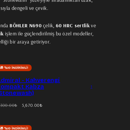
ıyla dengeli ve çevik.
ğında
BÖHLER N690
çelik,
60 HRC sertlik
ve
ik
işlem ile güçlendirilmiş bu özel modeller,
lliği bir araya getiriyor.
🎁 %10 İNDIRIMLI!
i tek
dmiral - Kahverengi
çak.
Kompakt Kabza
1
Stonewash)
rişinin
ki
İndirimli
,300.00₺
5,670.00₺
bi ol!
yat
fiyat
🎁 %10 İNDIRIMLI!