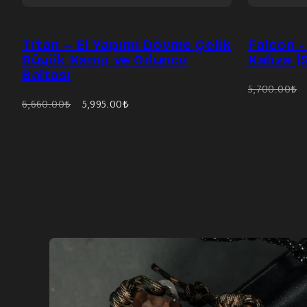
Titan – El Yapımı Dövme Çelik
Falcon 
Büyük Kamp ve Oduncu
Kabza (
Baltası
Eski
5,700.00₺
Eski
İndirimli
6,660.00₺
5,995.00₺
fiyat
fiyat
fiyat