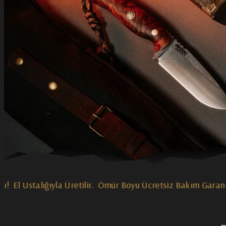
kım Garantisi!
12 Takside Varan Ödeme Kolaylığı!