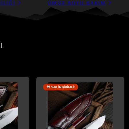
İLİĞİ
ÖMÜR BOYU BAKIM
EL
🎁 %10 İNDIRIMLI!