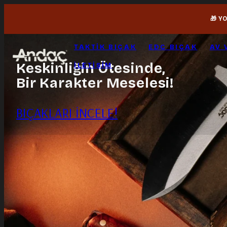
İçeriğe
🎁 Y
geç
TAKTIK BIÇAK
EDC BIÇAK
AV 
Keskinliğin Ötesinde,
İLETIŞIM
Bir Karakter Meselesi!
BIÇAKLARI İNCELE!