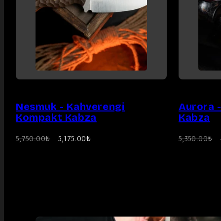
Nesmuk - Kahverengi
Aurora 
Kompakt Kabza
Kabza
Eski
İndirimli
Eski
5,750.00₺
5,175.00₺
5,350.00₺
fiyat
fiyat
fiyat