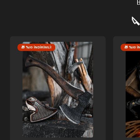

🎁 %10 İNDIRIMLI!
🎁 %10 İ