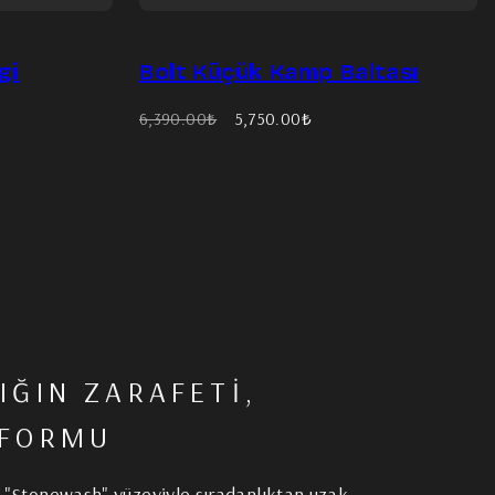
gi
Bolt Küçük Kamp Baltası
Eski
İndirimli
6,390.00₺
5,750.00₺
fiyat
fiyat
IĞIN ZARAFETİ,
 FORMU
 "Stonewash" yüzeyiyle sıradanlıktan uzak,