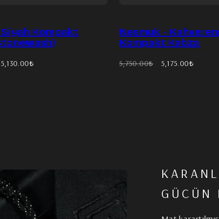
- Siyah Kompakt
Nesmuk - Kahveren
Stonewash)
Kompakt Kabza
İndirimli
Eski
İndirimli
5,130.00₺
5,750.00₺
5,175.00₺
fiyat
fiyat
fiyat
KARANL
GÜCÜN
Mat karartılmış