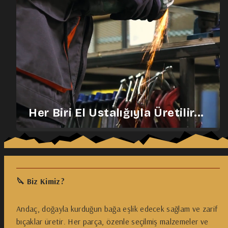
Her Biri El Ustalığıyla Üretilir...
🔪 Biz Kimiz?
Andaç, doğayla kurduğun bağa eşlik edecek sağlam ve zarif
bıçaklar üretir. Her parça, özenle seçilmiş malzemeler ve