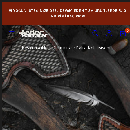
İçeriğe
🎁 YOĞUN İSTEĞİNİZE ÖZEL DEVAM EDEN TÜM ÜRÜNLERDE %10
geç
İNDİRİMİ KAÇIRMA!
MENÜ
ARA
HESAP
SEPE
0
Baltalar
GÖRÜ
Keskin işçilik, sağlam miras: Balta Koleksiyonu.