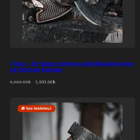
Titan – El Yapımı Dövme Çelik Büyük Kamp
ve Oduncu Baltası
Eski
İndirimli
6,660.00₺
5,995.00₺
fiyat
fiyat
🎁 %10 İNDIRIMLI!